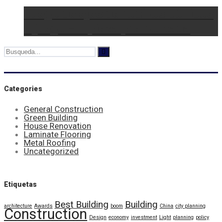
Juego de ejes de rodillos cónicos
1 juego = 1 pieza premontada
Categories
General Construction
Green Building
House Renovation
Laminate Flooring
Metal Roofing
Uncategorized
Etiquetas
Best Building
Building
architecture
Awards
boom
China
city planning
Construction
Design
economy
investment
Light
planning
policy