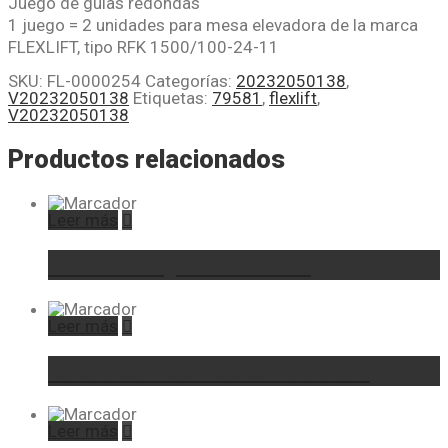
Juego de guías redondas
1 juego = 2 unidades para mesa elevadora de la marca
FLEXLIFT, tipo RFK 1500/100-24-11
SKU:
FL-0000254
Categorías:
20232050138
,
V20232050138
Etiquetas:
79581
,
flexlift
,
V20232050138
Productos relacionados
Leer más
Brida del eje articulado
Leer más
Bulón de asiento del cilindro
Leer más